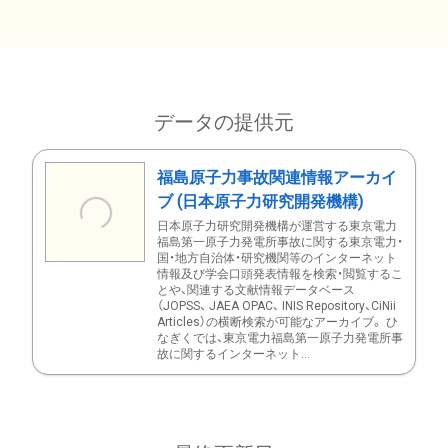
データの提供元
福島原子力事故関連情報アーカイ
ブ (日本原子力研究開発機構)
日本原子力研究開発機構が運営する東京電力
福島第一原子力発電所事故に関する東京電力・
国・地方自治体・研究機関等のインターネット
情報及び学会口頭発表情報を検索・閲覧するこ
とや、関連する文献情報データベース
（JOPSS、 JAEA OPAC、 INIS Repository、CiNii
Articles）の横断検索が可能なアーカイブ。 ひ
なぎくでは、東京電力福島第一原子力発電所事
故に関するインターネット...