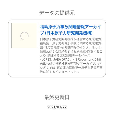
データの提供元
福島原子力事故関連情報アーカイ
ブ (日本原子力研究開発機構)
日本原子力研究開発機構が運営する東京電力
福島第一原子力発電所事故に関する東京電力・
国・地方自治体・研究機関等のインターネット
情報及び学会口頭発表情報を検索・閲覧するこ
とや、関連する文献情報データベース
（JOPSS、 JAEA OPAC、 INIS Repository、CiNii
Articles）の横断検索が可能なアーカイブ。 ひ
なぎくでは、東京電力福島第一原子力発電所事
故に関するインターネット...
最終更新日
2021/03/22