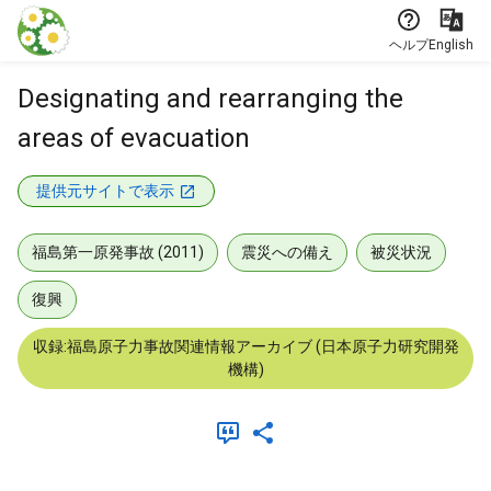
本文に飛ぶ
ヘルプ
English
Designating and rearranging the
areas of evacuation
提供元サイトで表示
福島第一原発事故 (2011)
震災への備え
被災状況
復興
収録:福島原子力事故関連情報アーカイブ (日本原子力研究開発
機構)