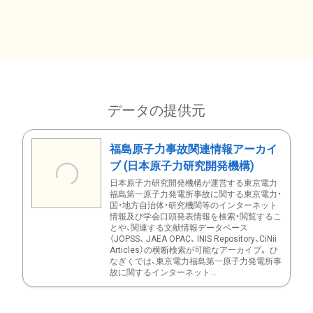
データの提供元
福島原子力事故関連情報アーカイ
ブ (日本原子力研究開発機構)
日本原子力研究開発機構が運営する東京電力
福島第一原子力発電所事故に関する東京電力・
国・地方自治体・研究機関等のインターネット
情報及び学会口頭発表情報を検索・閲覧するこ
とや、関連する文献情報データベース
（JOPSS、 JAEA OPAC、 INIS Repository、CiNii
Articles）の横断検索が可能なアーカイブ。 ひ
なぎくでは、東京電力福島第一原子力発電所事
故に関するインターネット...