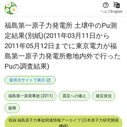
本文に飛ぶ
ヘルプ
English
福島第一原子力発電所 土壌中のPu測
定結果(別紙)(2011年03月11日から
2011年05月12日までに東京電力が福
島第一原子力発電所敷地内外で行った
Puの調査結果)
提供元サイトで表示
福島第一原発事故 (2011)
震災への備え
被災状況
復興
収録:福島原子力事故関連情報アーカイブ (日本原子力研究開発
機構)