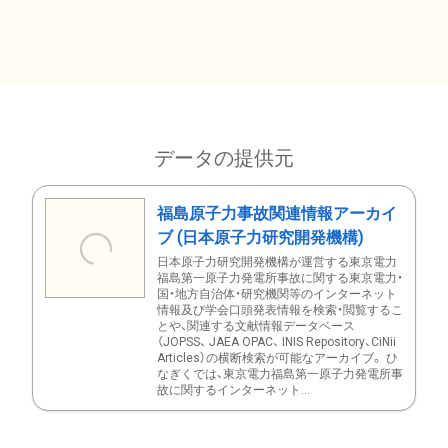
データの提供元
福島原子力事故関連情報アーカイ
ブ (日本原子力研究開発機構)
日本原子力研究開発機構が運営する東京電力
福島第一原子力発電所事故に関する東京電力・
国・地方自治体・研究機関等のインターネット
情報及び学会口頭発表情報を検索・閲覧するこ
とや、関連する文献情報データベース
（JOPSS、 JAEA OPAC、 INIS Repository、CiNii
Articles）の横断検索が可能なアーカイブ。 ひ
なぎくでは、東京電力福島第一原子力発電所事
故に関するインターネット...