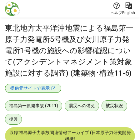
本文に飛ぶ
ヘルプ
English
東北地方太平洋沖地震による福島第一
原子力発電所5号機及び女川原子力発
電所1号機の施設への影響確認につい
て(アクシデントマネジメント策対象
施設に対する調査) (建築物･構造11-6)
提供元サイトで表示
福島第一原発事故 (2011)
震災への備え
被災状況
復興
収録:福島原子力事故関連情報アーカイブ (日本原子力研究開発
機構)