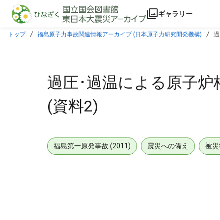
本文に飛ぶ
ギャラリー
トップ
福島原子力事故関連情報アーカイブ (日本原子力研究開発機構)
過
過圧･過温による原子炉
(資料2)
福島第一原発事故 (2011)
震災への備え
被災