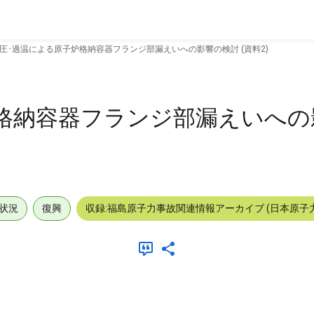
圧･過温による原子炉格納容器フランジ部漏えいへの影響の検討 (資料2)
格納容器フランジ部漏えいへの
状況
復興
収録:福島原子力事故関連情報アーカイブ (日本原子