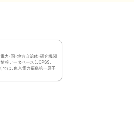
力・国・地方自治体・研究機関
報データベース（JOPSS、
ブ。 ひなぎくでは、東京電力福島第一原子