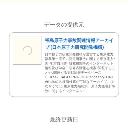
データの提供元
福島原子力事故関連情報アーカイ
ブ (日本原子力研究開発機構)
日本原子力研究開発機構が運営する東京電力
福島第一原子力発電所事故に関する東京電力・
国・地方自治体・研究機関等のインターネット
情報及び学会口頭発表情報を検索・閲覧するこ
とや、関連する文献情報データベース
（JOPSS、 JAEA OPAC、 INIS Repository、CiNii
Articles）の横断検索が可能なアーカイブ。 ひ
なぎくでは、東京電力福島第一原子力発電所事
故に関するインターネット...
最終更新日