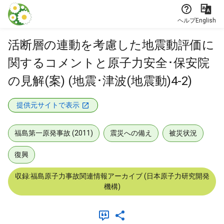
本文に飛ぶ
ヘルプ
English
活断層の連動を考慮した地震動評価に
関するコメントと原子力安全･保安院
の見解(案) (地震･津波(地震動)4-2)
提供元サイトで表示
福島第一原発事故 (2011)
震災への備え
被災状況
復興
収録:福島原子力事故関連情報アーカイブ (日本原子力研究開発
機構)