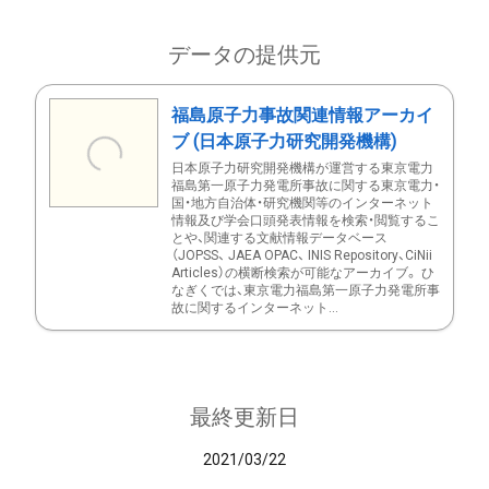
データの提供元
福島原子力事故関連情報アーカイ
ブ (日本原子力研究開発機構)
日本原子力研究開発機構が運営する東京電力
福島第一原子力発電所事故に関する東京電力・
国・地方自治体・研究機関等のインターネット
情報及び学会口頭発表情報を検索・閲覧するこ
とや、関連する文献情報データベース
（JOPSS、 JAEA OPAC、 INIS Repository、CiNii
Articles）の横断検索が可能なアーカイブ。 ひ
なぎくでは、東京電力福島第一原子力発電所事
故に関するインターネット...
最終更新日
2021/03/22