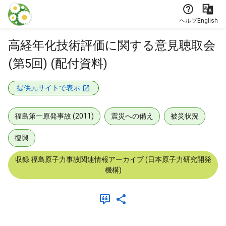
本文に飛ぶ
ヘルプ
English
高経年化技術評価に関する意見聴取会
(第5回) (配付資料)
提供元サイトで表示
福島第一原発事故 (2011)
震災への備え
被災状況
復興
収録:福島原子力事故関連情報アーカイブ (日本原子力研究開発
機構)