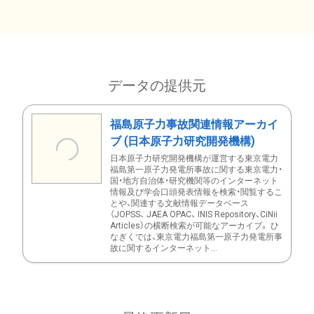
データの提供元
福島原子力事故関連情報アーカイ
ブ (日本原子力研究開発機構)
日本原子力研究開発機構が運営する東京電力
福島第一原子力発電所事故に関する東京電力・
国・地方自治体・研究機関等のインターネット
情報及び学会口頭発表情報を検索・閲覧するこ
とや、関連する文献情報データベース
（JOPSS、 JAEA OPAC、 INIS Repository、CiNii
Articles）の横断検索が可能なアーカイブ。 ひ
なぎくでは、東京電力福島第一原子力発電所事
故に関するインターネット...