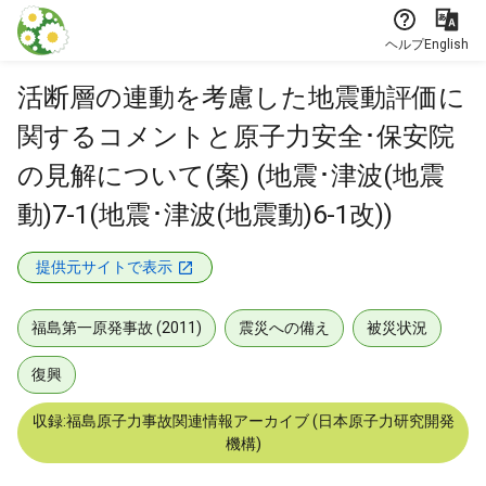
本文に飛ぶ
ヘルプ
English
活断層の連動を考慮した地震動評価に
関するコメントと原子力安全･保安院
の見解について(案) (地震･津波(地震
動)7-1(地震･津波(地震動)6-1改))
提供元サイトで表示
福島第一原発事故 (2011)
震災への備え
被災状況
復興
収録:福島原子力事故関連情報アーカイブ (日本原子力研究開発
機構)