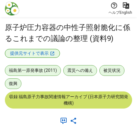
本文に飛ぶ
ヘルプ
English
原子炉圧力容器の中性子照射脆化に係
るこれまでの議論の整理 (資料9)
提供元サイトで表示
福島第一原発事故 (2011)
震災への備え
被災状況
復興
収録:福島原子力事故関連情報アーカイブ (日本原子力研究開発
機構)