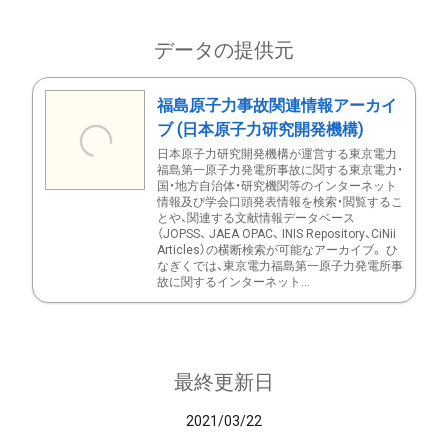
データの提供元
福島原子力事故関連情報アーカイ
ブ (日本原子力研究開発機構)
日本原子力研究開発機構が運営する東京電力
福島第一原子力発電所事故に関する東京電力・
国・地方自治体・研究機関等のインターネット
情報及び学会口頭発表情報を検索・閲覧するこ
とや、関連する文献情報データベース
（JOPSS、 JAEA OPAC、 INIS Repository、CiNii
Articles）の横断検索が可能なアーカイブ。 ひ
なぎくでは、東京電力福島第一原子力発電所事
故に関するインターネット...
最終更新日
2021/03/22