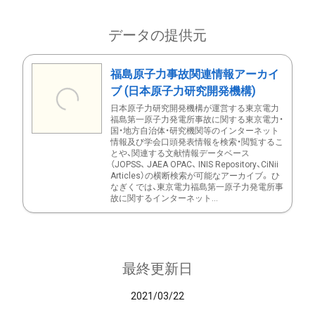
データの提供元
福島原子力事故関連情報アーカイ
ブ (日本原子力研究開発機構)
日本原子力研究開発機構が運営する東京電力
福島第一原子力発電所事故に関する東京電力・
国・地方自治体・研究機関等のインターネット
情報及び学会口頭発表情報を検索・閲覧するこ
とや、関連する文献情報データベース
（JOPSS、 JAEA OPAC、 INIS Repository、CiNii
Articles）の横断検索が可能なアーカイブ。 ひ
なぎくでは、東京電力福島第一原子力発電所事
故に関するインターネット...
最終更新日
2021/03/22