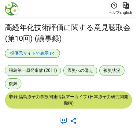
本文に飛ぶ
ヘルプ
English
高経年化技術評価に関する意見聴取会
(第10回) (議事録)
提供元サイトで表示
福島第一原発事故 (2011)
震災への備え
被災状況
復興
収録:福島原子力事故関連情報アーカイブ (日本原子力研究開発
機構)