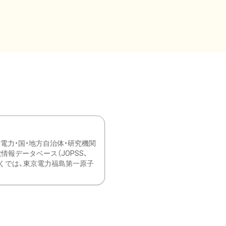
力・国・地方自治体・研究機関
報データベース（JOPSS、
ブ。 ひなぎくでは、東京電力福島第一原子