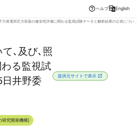
ヘルプ
English
原子力発電所圧力容器の健全性評価に関わる監視試験データと解析結果の公表につい
て､及び､照
関わる監視試
提供元サイトで表示
5日井野委
力研究開発機構)