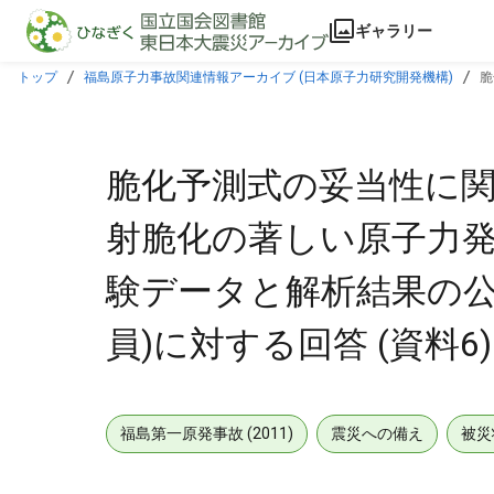
本文に飛ぶ
ギャラリー
トップ
福島原子力事故関連情報アーカイブ (日本原子力研究開発機構)
脆
ての要求(2012年7月 5日井野委員)に対する回答 (資料6)
脆化予測式の妥当性に関
射脆化の著しい原子力
験データと解析結果の公表
員)に対する回答 (資料6)
福島第一原発事故 (2011)
震災への備え
被災