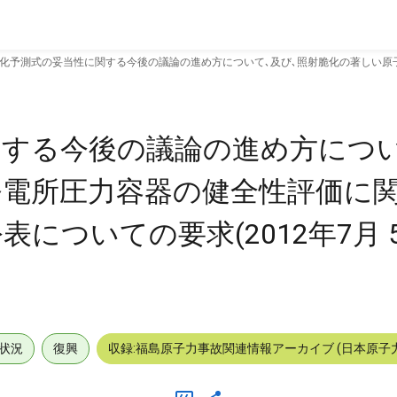
化予測式の妥当性に関する今後の議論の進め方について､及び､照射脆化の著しい
する今後の議論の進め方につい
発電所圧力容器の健全性評価に
についての要求(2012年7月 
状況
復興
収録:福島原子力事故関連情報アーカイブ (日本原子