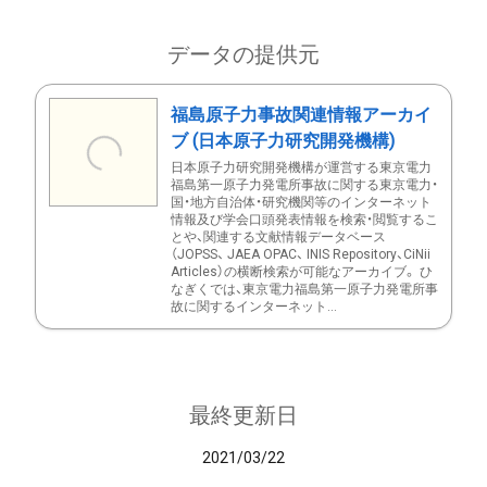
データの提供元
福島原子力事故関連情報アーカイ
ブ (日本原子力研究開発機構)
日本原子力研究開発機構が運営する東京電力
福島第一原子力発電所事故に関する東京電力・
国・地方自治体・研究機関等のインターネット
情報及び学会口頭発表情報を検索・閲覧するこ
とや、関連する文献情報データベース
（JOPSS、 JAEA OPAC、 INIS Repository、CiNii
Articles）の横断検索が可能なアーカイブ。 ひ
なぎくでは、東京電力福島第一原子力発電所事
故に関するインターネット...
最終更新日
2021/03/22