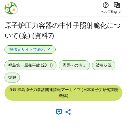
本文に飛ぶ
ヘルプ
English
原子炉圧力容器の中性子照射脆化につ
いて(案) (資料7)
提供元サイトで表示
福島第一原発事故 (2011)
震災への備え
被災状況
復興
収録:福島原子力事故関連情報アーカイブ (日本原子力研究開発
機構)