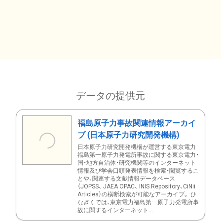
データの提供元
福島原子力事故関連情報アーカイ
ブ (日本原子力研究開発機構)
日本原子力研究開発機構が運営する東京電力
福島第一原子力発電所事故に関する東京電力・
国・地方自治体・研究機関等のインターネット
情報及び学会口頭発表情報を検索・閲覧するこ
とや、関連する文献情報データベース
（JOPSS、 JAEA OPAC、 INIS Repository、CiNii
Articles）の横断検索が可能なアーカイブ。 ひ
なぎくでは、東京電力福島第一原子力発電所事
故に関するインターネット...