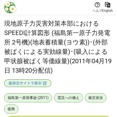
本文に飛ぶ
ヘルプ
English
現地原子力災害対策本部における
SPEEDI計算図形 (福島第一原子力発電
所 2号機)(地表蓄積量(ヨウ素))･(外部
被ばくによる実効線量)･(吸入による
甲状腺被ばく等価線量)(2011年04月19
日 13時20分配信)
提供元サイトで表示
福島第一原発事故 (2011)
震災への備え
被災状況
復興