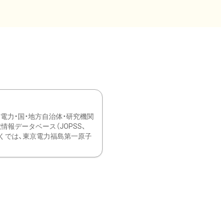
力・国・地方自治体・研究機関
報データベース（JOPSS、
ブ。 ひなぎくでは、東京電力福島第一原子