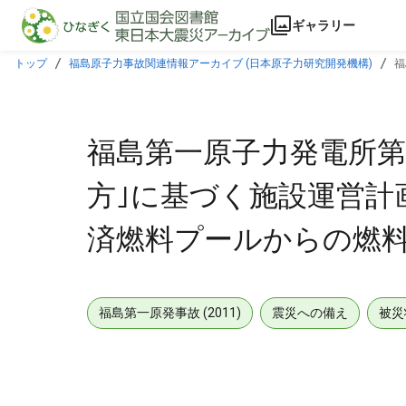
本文に飛ぶ
ギャラリー
トップ
福島原子力事故関連情報アーカイブ (日本原子力研究開発機構)
福
変更に係る補正箇所 (参考2)
福島第一原子力発電所第
方｣に基づく施設運営計画に
済燃料プールからの燃料取
福島第一原発事故 (2011)
震災への備え
被災