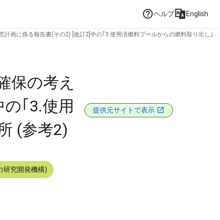
ヘルプ
English
画に係る報告書(その2) [改訂2]中の｢3.使用済燃料プールからの燃料取り出し｣の
確保の考え
の｢3.使用
提供元サイトで表示
(参考2)
力研究開発機構)