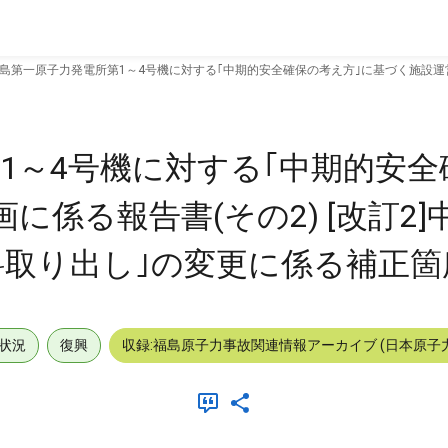
島第一原子力発電所第1～4号機に対する｢中期的安全確保の考え方｣に基づく施設運営計
1～4号機に対する｢中期的安全
係る報告書(その2) [改訂2]中
り出し｣の変更に係る補正箇所 
状況
復興
収録:福島原子力事故関連情報アーカイブ (日本原子