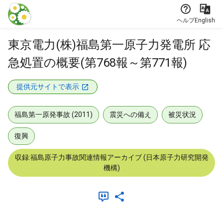
本文に飛ぶ
ヘルプ
English
東京電力(株)福島第一原子力発電所 応
急処置の概要(第768報～第771報)
提供元サイトで表示
福島第一原発事故 (2011)
震災への備え
被災状況
復興
収録:福島原子力事故関連情報アーカイブ (日本原子力研究開発
機構)