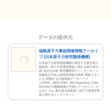
データの提供元
福島原子力事故関連情報アーカイ
ブ (日本原子力研究開発機構)
日本原子力研究開発機構が運営する東京電力
福島第一原子力発電所事故に関する東京電力・
国・地方自治体・研究機関等のインターネット
情報及び学会口頭発表情報を検索・閲覧するこ
とや、関連する文献情報データベース
（JOPSS、 JAEA OPAC、 INIS Repository、CiNii
Articles）の横断検索が可能なアーカイブ。 ひ
なぎくでは、東京電力福島第一原子力発電所事
故に関するインターネット...