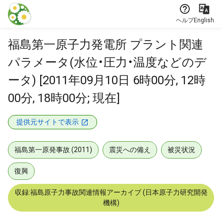
本文に飛ぶ
ヘルプ
English
福島第一原子力発電所 プラント関連
パラメータ(水位・圧力・温度などのデ
ータ) [2011年09月10日 6時00分, 12時
00分, 18時00分; 現在]
提供元サイトで表示
福島第一原発事故 (2011)
震災への備え
被災状況
復興
収録:福島原子力事故関連情報アーカイブ (日本原子力研究開発
機構)