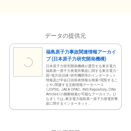
データの提供元
福島原子力事故関連情報アーカイ
ブ (日本原子力研究開発機構)
日本原子力研究開発機構が運営する東京電力
福島第一原子力発電所事故に関する東京電力・
国・地方自治体・研究機関等のインターネット
情報及び学会口頭発表情報を検索・閲覧するこ
とや、関連する文献情報データベース
（JOPSS、 JAEA OPAC、 INIS Repository、CiNii
Articles）の横断検索が可能なアーカイブ。 ひ
なぎくでは、東京電力福島第一原子力発電所事
故に関するインターネット...