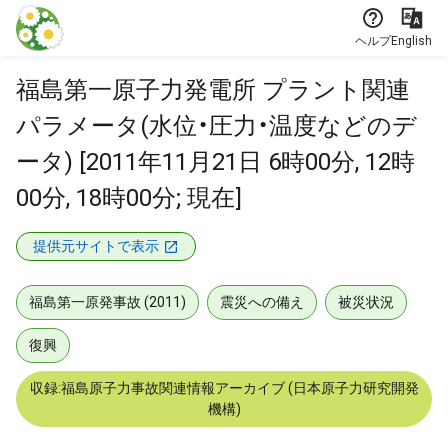
本文に飛ぶ
ヘルプ
English
福島第一原子力発電所 プラント関連
パラメータ(水位・圧力・温度などのデ
ータ) [2011年11月21日 6時00分, 12時
00分, 18時00分; 現在]
提供元サイトで表示
福島第一原発事故 (2011)
震災への備え
被災状況
復興
収録:福島原子力事故関連情報アーカイブ (日本原子力研究開発
機構)