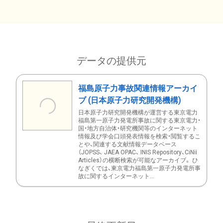
データの提供元
福島原子力事故関連情報アーカイ
ブ (日本原子力研究開発機構)
日本原子力研究開発機構が運営する東京電力
福島第一原子力発電所事故に関する東京電力・
国・地方自治体・研究機関等のインターネット
情報及び学会口頭発表情報を検索・閲覧するこ
とや、関連する文献情報データベース
（JOPSS、 JAEA OPAC、 INIS Repository、CiNii
Articles）の横断検索が可能なアーカイブ。 ひ
なぎくでは、東京電力福島第一原子力発電所事
故に関するインターネット...