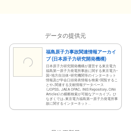
データの提供元
福島原子力事故関連情報アーカイ
ブ (日本原子力研究開発機構)
日本原子力研究開発機構が運営する東京電力
福島第一原子力発電所事故に関する東京電力・
国・地方自治体・研究機関等のインターネット
情報及び学会口頭発表情報を検索・閲覧するこ
とや、関連する文献情報データベース
（JOPSS、 JAEA OPAC、 INIS Repository、CiNii
Articles）の横断検索が可能なアーカイブ。 ひ
なぎくでは、東京電力福島第一原子力発電所事
故に関するインターネット...