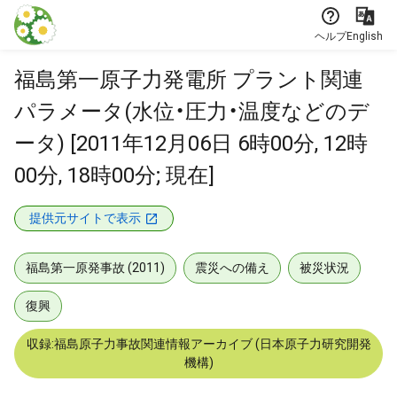
本文に飛ぶ
ヘルプ
English
福島第一原子力発電所 プラント関連
パラメータ(水位・圧力・温度などのデ
ータ) [2011年12月06日 6時00分, 12時
00分, 18時00分; 現在]
提供元サイトで表示
福島第一原発事故 (2011)
震災への備え
被災状況
復興
収録:福島原子力事故関連情報アーカイブ (日本原子力研究開発
機構)