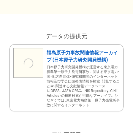
データの提供元
福島原子力事故関連情報アーカイ
ブ (日本原子力研究開発機構)
日本原子力研究開発機構が運営する東京電力
福島第一原子力発電所事故に関する東京電力・
国・地方自治体・研究機関等のインターネット
情報及び学会口頭発表情報を検索・閲覧するこ
とや、関連する文献情報データベース
（JOPSS、 JAEA OPAC、 INIS Repository、CiNii
Articles）の横断検索が可能なアーカイブ。 ひ
なぎくでは、東京電力福島第一原子力発電所事
故に関するインターネット...