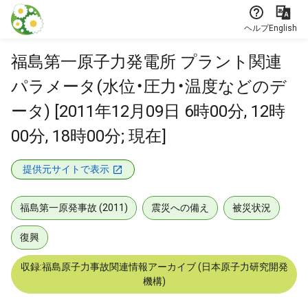
本文に飛ぶ
ヘルプ
English
福島第一原子力発電所 プラント関連
パラメータ(水位・圧力・温度などのデ
ータ) [2011年12月09日 6時00分, 12時
00分, 18時00分; 現在]
提供元サイトで表示
福島第一原発事故 (2011)
震災への備え
被災状況
復興
収録:福島原子力事故関連情報アーカイブ (日本原子力研究開発
機構)