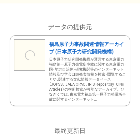
データの提供元
福島原子力事故関連情報アーカイ
ブ (日本原子力研究開発機構)
日本原子力研究開発機構が運営する東京電力
福島第一原子力発電所事故に関する東京電力・
国・地方自治体・研究機関等のインターネット
情報及び学会口頭発表情報を検索・閲覧するこ
とや、関連する文献情報データベース
（JOPSS、 JAEA OPAC、 INIS Repository、CiNii
Articles）の横断検索が可能なアーカイブ。 ひ
なぎくでは、東京電力福島第一原子力発電所事
故に関するインターネット...
最終更新日