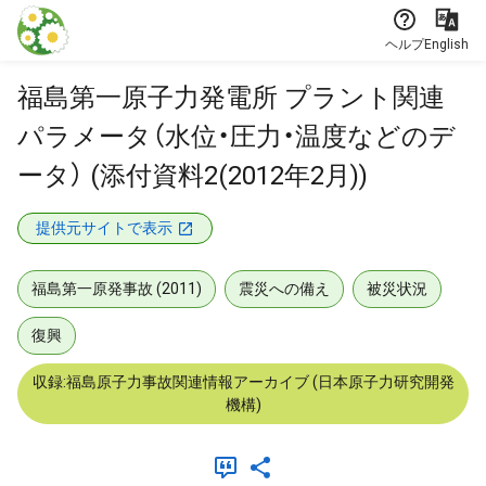
本文に飛ぶ
ヘルプ
English
福島第一原子力発電所 プラント関連
パラメータ（水位・圧力・温度などのデ
ータ） (添付資料2(2012年2月))
提供元サイトで表示
福島第一原発事故 (2011)
震災への備え
被災状況
復興
収録:福島原子力事故関連情報アーカイブ (日本原子力研究開発
機構)