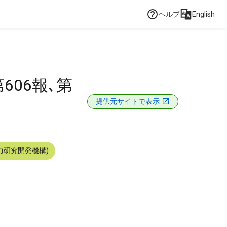
ヘルプ
English
606報､第
提供元サイトで表示
力研究開発機構)