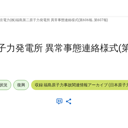
京電力(株)福島第二原子力発電所 異常事態連絡様式(第606報､第607報)
子力発電所 異常事態連絡様式(第
状況
復興
収録:福島原子力事故関連情報アーカイブ (日本原子