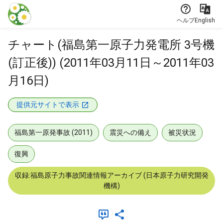
本文に飛ぶ
ヘルプ
English
チャート(福島第一原子力発電所 3号機
(訂正後)) (2011年03月11日～2011年03
月16日)
提供元サイトで表示
福島第一原発事故 (2011)
震災への備え
被災状況
復興
収録:福島原子力事故関連情報アーカイブ (日本原子力研究開発
機構)