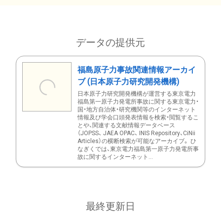
データの提供元
福島原子力事故関連情報アーカイ
ブ (日本原子力研究開発機構)
日本原子力研究開発機構が運営する東京電力
福島第一原子力発電所事故に関する東京電力・
国・地方自治体・研究機関等のインターネット
情報及び学会口頭発表情報を検索・閲覧するこ
とや、関連する文献情報データベース
（JOPSS、 JAEA OPAC、 INIS Repository、CiNii
Articles）の横断検索が可能なアーカイブ。 ひ
なぎくでは、東京電力福島第一原子力発電所事
故に関するインターネット...
最終更新日