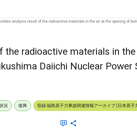
clides analysis result of the radioactive materials in the air at the opening of b
f the radioactive materials in the 
Fukushima Daiichi Nuclear Power 
状況
復興
収録:福島原子力事故関連情報アーカイブ (日本原子