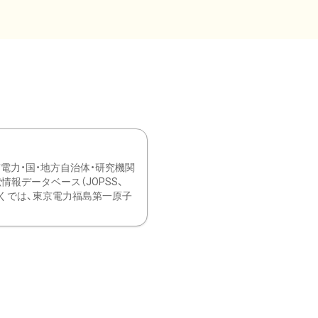
力・国・地方自治体・研究機関
報データベース（JOPSS、
ブ。 ひなぎくでは、東京電力福島第一原子