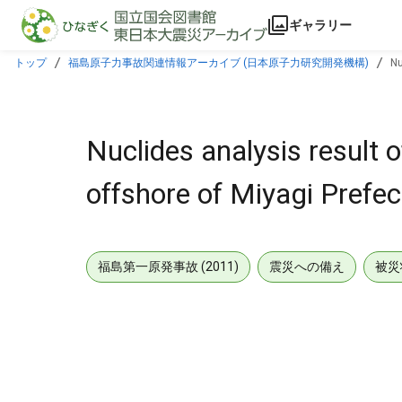
本文に飛ぶ
ギャラリー
トップ
福島原子力事故関連情報アーカイブ (日本原子力研究開発機構)
Nu
Nuclides analysis result o
offshore of Miyagi Prefec
福島第一原発事故 (2011)
震災への備え
被災