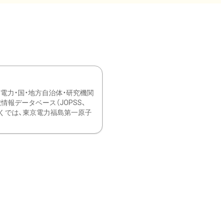
力・国・地方自治体・研究機関
報データベース（JOPSS、
ブ。 ひなぎくでは、東京電力福島第一原子