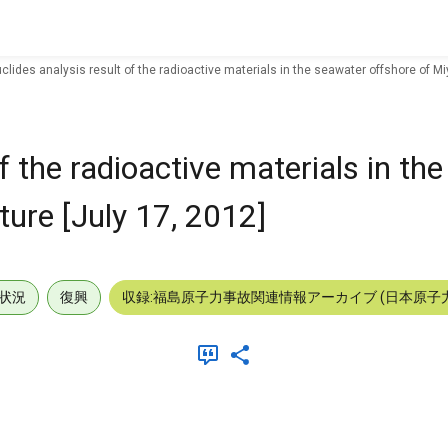
clides analysis result of the radioactive materials in the seawater offshore of Mi
f the radioactive materials in th
ture [July 17, 2012]
状況
復興
収録:福島原子力事故関連情報アーカイブ (日本原子