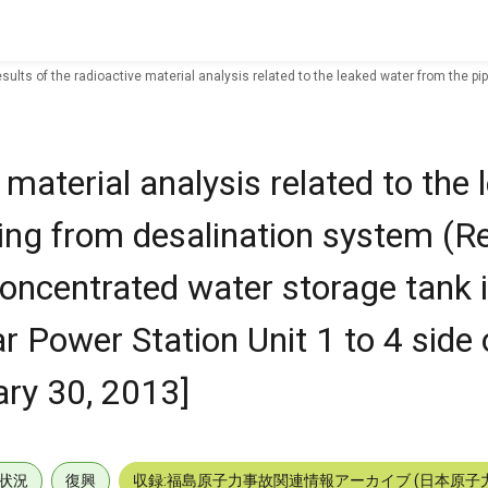
sults of the radioactive material analysis related to the leaked water from the
nit 1 to 4 side of South Discharge Channel [January 30, 2013]
 material analysis related to the
ting from desalination system (R
ncentrated water storage tank 
 Power Station Unit 1 to 4 side 
ry 30, 2013]
状況
復興
収録:福島原子力事故関連情報アーカイブ (日本原子