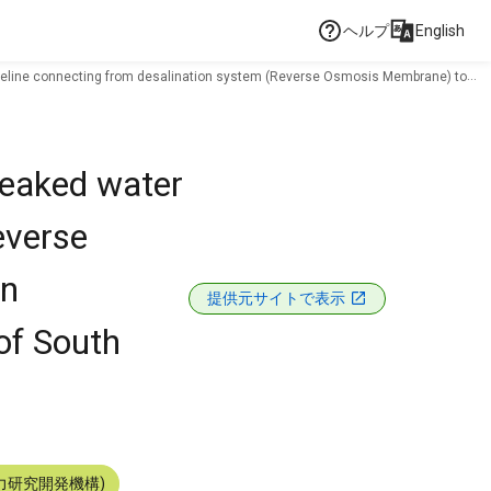
ヘルプ
English
 pipeline connecting from desalination system (Reverse Osmosis Membrane) to
 leaked water
everse
in
提供元サイトで表示
of South
力研究開発機構)