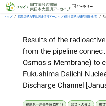
本文に飛ぶ
ギャラリー
トップ
福島原子力事故関連情報アーカイブ (日本原子力研究開発機構)
Re
concentrated water storage tank in Fukushima Daiichi Nuclear Power Station U
Results of the radioactive
from the pipeline connec
Osmosis Membrane) to co
Fukushima Daiichi Nuclear
Discharge Channel [Janua
福島第一原発事故 (2011)
震災への備え
被災