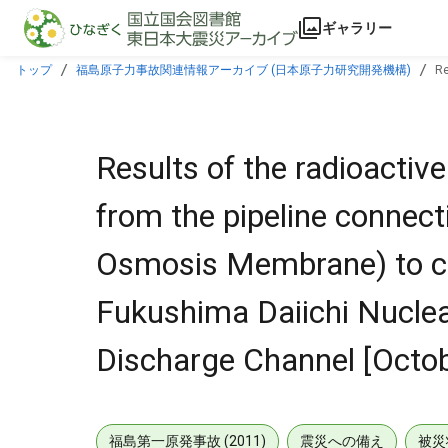
本文に飛ぶ
ギャラリー
トップ
福島原子力事故関連情報アーカイブ (日本原子力研究開発機構)
Re
concentrated water storage tank in Fukushima Daiichi Nuclear Power Station U
Results of the radioactive
from the pipeline connec
Osmosis Membrane) to co
Fukushima Daiichi Nuclear
Discharge Channel [Octob
福島第一原発事故 (2011)
震災への備え
被災