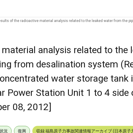
sults of the radioactive material analysis related to the leaked water from the
nit 1 to 4 side of South Discharge Channel [October 08, 2012]
 material analysis related to the
ting from desalination system (R
ncentrated water storage tank 
 Power Station Unit 1 to 4 side 
er 08, 2012]
状況
復興
収録:福島原子力事故関連情報アーカイブ (日本原子