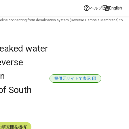
ヘルプ
English
 pipeline connecting from desalination system (Reverse Osmosis Membrane) to
 leaked water
everse
in
提供元サイトで表示
of South
力研究開発機構)