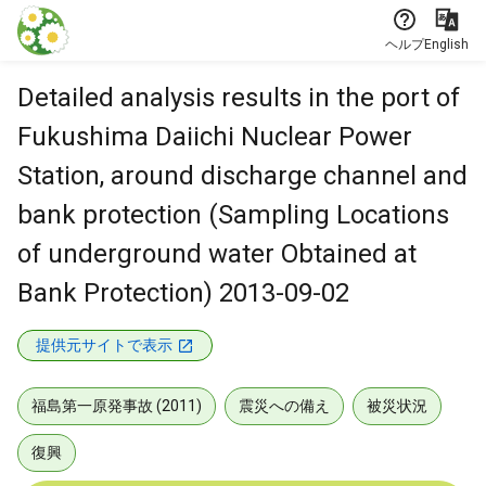
本文に飛ぶ
ヘルプ
English
Detailed analysis results in the port of
Fukushima Daiichi Nuclear Power
Station, around discharge channel and
bank protection (Sampling Locations
of underground water Obtained at
Bank Protection) 2013-09-02
提供元サイトで表示
福島第一原発事故 (2011)
震災への備え
被災状況
復興