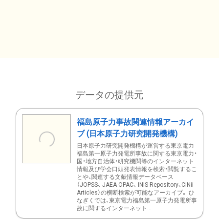
データの提供元
福島原子力事故関連情報アーカイ
ブ (日本原子力研究開発機構)
日本原子力研究開発機構が運営する東京電力
福島第一原子力発電所事故に関する東京電力・
国・地方自治体・研究機関等のインターネット
情報及び学会口頭発表情報を検索・閲覧するこ
とや、関連する文献情報データベース
（JOPSS、 JAEA OPAC、 INIS Repository、CiNii
Articles）の横断検索が可能なアーカイブ。 ひ
なぎくでは、東京電力福島第一原子力発電所事
故に関するインターネット...