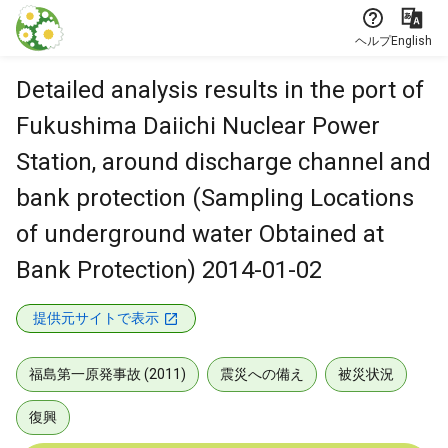
本文に飛ぶ
ヘルプ
English
Detailed analysis results in the port of
Fukushima Daiichi Nuclear Power
Station, around discharge channel and
bank protection (Sampling Locations
of underground water Obtained at
Bank Protection) 2014-01-02
提供元サイトで表示
福島第一原発事故 (2011)
震災への備え
被災状況
復興