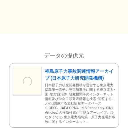
データの提供元
福島原子力事故関連情報アーカイ
ブ (日本原子力研究開発機構)
日本原子力研究開発機構が運営する東京電力
福島第一原子力発電所事故に関する東京電力・
国・地方自治体・研究機関等のインターネット
情報及び学会口頭発表情報を検索・閲覧するこ
とや、関連する文献情報データベース
（JOPSS、 JAEA OPAC、 INIS Repository、CiNii
Articles）の横断検索が可能なアーカイブ。 ひ
なぎくでは、東京電力福島第一原子力発電所事
故に関するインターネット...