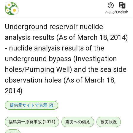
本文に飛ぶ
ヘルプ
English
Underground reservoir nuclide
analysis results (As of March 18, 2014)
- nuclide analysis results of the
underground bypass (Investigation
holes/Pumping Well) and the sea side
observation holes (As of March 18,
2014)
提供元サイトで表示
福島第一原発事故 (2011)
震災への備え
被災状況