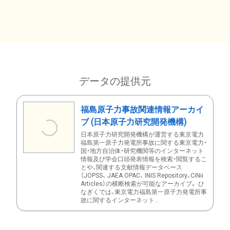
データの提供元
福島原子力事故関連情報アーカイ
ブ (日本原子力研究開発機構)
日本原子力研究開発機構が運営する東京電力
福島第一原子力発電所事故に関する東京電力・
国・地方自治体・研究機関等のインターネット
情報及び学会口頭発表情報を検索・閲覧するこ
とや、関連する文献情報データベース
（JOPSS、 JAEA OPAC、 INIS Repository、CiNii
Articles）の横断検索が可能なアーカイブ。 ひ
なぎくでは、東京電力福島第一原子力発電所事
故に関するインターネット...