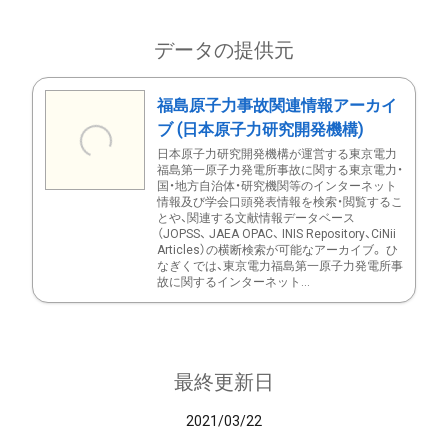
データの提供元
福島原子力事故関連情報アーカイ
ブ (日本原子力研究開発機構)
日本原子力研究開発機構が運営する東京電力
福島第一原子力発電所事故に関する東京電力・
国・地方自治体・研究機関等のインターネット
情報及び学会口頭発表情報を検索・閲覧するこ
とや、関連する文献情報データベース
（JOPSS、 JAEA OPAC、 INIS Repository、CiNii
Articles）の横断検索が可能なアーカイブ。 ひ
なぎくでは、東京電力福島第一原子力発電所事
故に関するインターネット...
最終更新日
2021/03/22