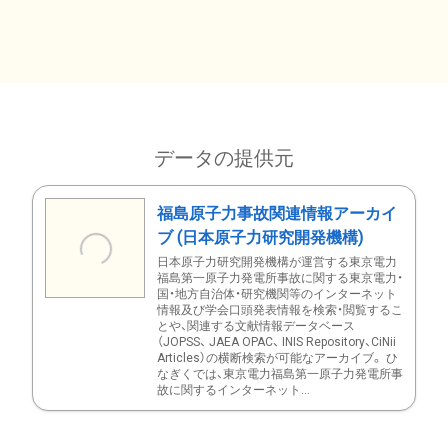
データの提供元
福島原子力事故関連情報アーカイ
ブ (日本原子力研究開発機構)
日本原子力研究開発機構が運営する東京電力
福島第一原子力発電所事故に関する東京電力・
国・地方自治体・研究機関等のインターネット
情報及び学会口頭発表情報を検索・閲覧するこ
とや、関連する文献情報データベース
（JOPSS、 JAEA OPAC、 INIS Repository、CiNii
Articles）の横断検索が可能なアーカイブ。 ひ
なぎくでは、東京電力福島第一原子力発電所事
故に関するインターネット...