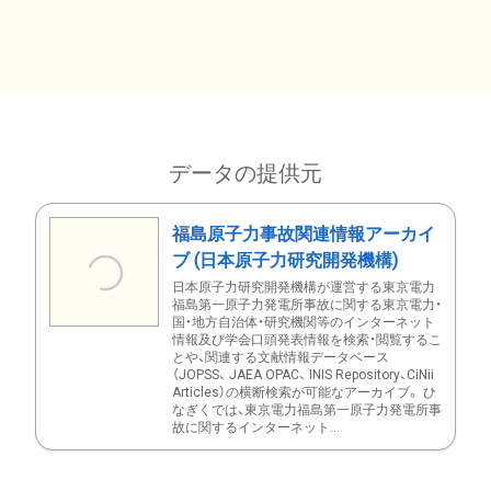
データの提供元
福島原子力事故関連情報アーカイ
ブ (日本原子力研究開発機構)
日本原子力研究開発機構が運営する東京電力
福島第一原子力発電所事故に関する東京電力・
国・地方自治体・研究機関等のインターネット
情報及び学会口頭発表情報を検索・閲覧するこ
とや、関連する文献情報データベース
（JOPSS、 JAEA OPAC、 INIS Repository、CiNii
Articles）の横断検索が可能なアーカイブ。 ひ
なぎくでは、東京電力福島第一原子力発電所事
故に関するインターネット...