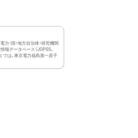
力・国・地方自治体・研究機関
報データベース（JOPSS、
ブ。 ひなぎくでは、東京電力福島第一原子