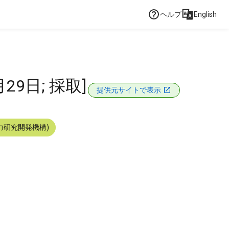
ヘルプ
English
9日; 採取]
提供元サイトで表示
力研究開発機構)