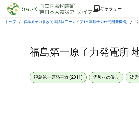
本文に飛ぶ
ギャラリー
トップ
福島原子力事故関連情報アーカイブ (日本原子力研究開発機構)
福
福島第一原子力発電所 地下貯
福島第一原発事故 (2011)
震災への備え
被災
メタデータ