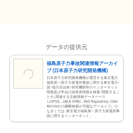
データの提供元
福島原子力事故関連情報アーカイ
ブ (日本原子力研究開発機構)
日本原子力研究開発機構が運営する東京電力
福島第一原子力発電所事故に関する東京電力・
国・地方自治体・研究機関等のインターネット
情報及び学会口頭発表情報を検索・閲覧するこ
とや、関連する文献情報データベース
（JOPSS、 JAEA OPAC、 INIS Repository、CiNii
Articles）の横断検索が可能なアーカイブ。 ひ
なぎくでは、東京電力福島第一原子力発電所事
故に関するインターネット...