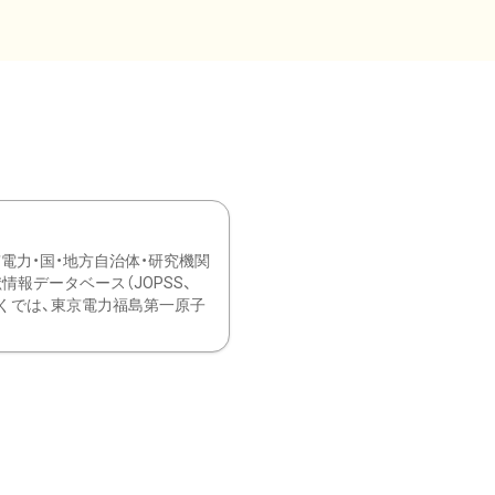
力・国・地方自治体・研究機関
報データベース（JOPSS、
ブ。 ひなぎくでは、東京電力福島第一原子