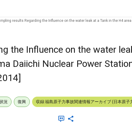
mpling results Regarding the Influence on the water leak at a Tank in the H4 are
g the Influence on the water lea
ima Daiichi Nuclear Power Statio
2014]
状況
復興
収録:福島原子力事故関連情報アーカイブ (日本原子