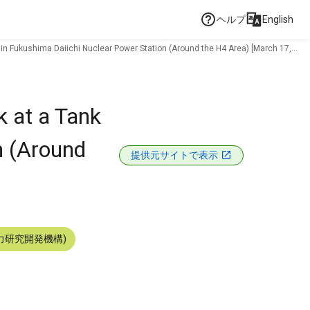
ヘルプ
English
a in Fukushima Daiichi Nuclear Power Station (Around the H4 Area) [March 17,
k at a Tank
n (Around
提供元サイトで表示
力研究開発機構)