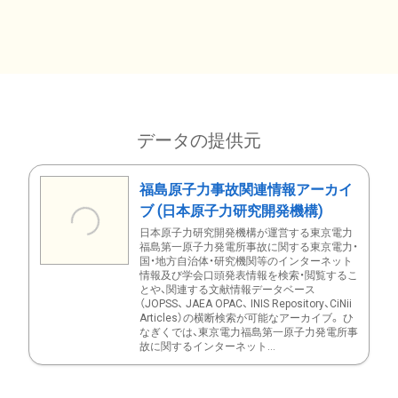
データの提供元
福島原子力事故関連情報アーカイ
ブ (日本原子力研究開発機構)
日本原子力研究開発機構が運営する東京電力
福島第一原子力発電所事故に関する東京電力・
国・地方自治体・研究機関等のインターネット
情報及び学会口頭発表情報を検索・閲覧するこ
とや、関連する文献情報データベース
（JOPSS、 JAEA OPAC、 INIS Repository、CiNii
Articles）の横断検索が可能なアーカイブ。 ひ
なぎくでは、東京電力福島第一原子力発電所事
故に関するインターネット...