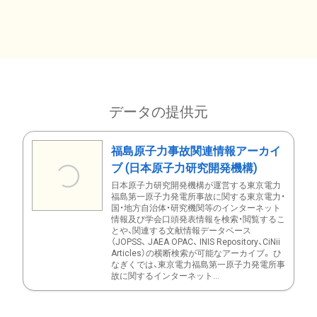
データの提供元
福島原子力事故関連情報アーカイ
ブ (日本原子力研究開発機構)
日本原子力研究開発機構が運営する東京電力
福島第一原子力発電所事故に関する東京電力・
国・地方自治体・研究機関等のインターネット
情報及び学会口頭発表情報を検索・閲覧するこ
とや、関連する文献情報データベース
（JOPSS、 JAEA OPAC、 INIS Repository、CiNii
Articles）の横断検索が可能なアーカイブ。 ひ
なぎくでは、東京電力福島第一原子力発電所事
故に関するインターネット...