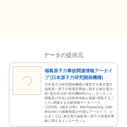
データの提供元
福島原子力事故関連情報アーカイ
ブ (日本原子力研究開発機構)
日本原子力研究開発機構が運営する東京電力
福島第一原子力発電所事故に関する東京電力・
国・地方自治体・研究機関等のインターネット
情報及び学会口頭発表情報を検索・閲覧するこ
とや、関連する文献情報データベース
（JOPSS、 JAEA OPAC、 INIS Repository、CiNii
Articles）の横断検索が可能なアーカイブ。 ひ
なぎくでは、東京電力福島第一原子力発電所事
故に関するインターネット...