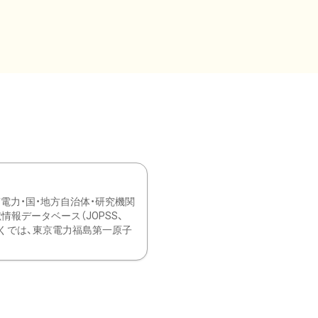
力・国・地方自治体・研究機関
報データベース（JOPSS、
ブ。 ひなぎくでは、東京電力福島第一原子