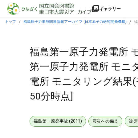
本文に飛ぶ
ギャラリー
トップ
福島原子力事故関連情報アーカイブ (日本原子力研究開発機構)
福
グカー) [2011年10月26日23時50分時点]
福島第一原子力発電所 モ
第一原子力発電所 モニタ
電所 モニタリング結果(モ
50分時点]
福島第一原発事故 (2011)
震災への備え
被災