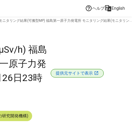
ヘルプ
English
 モニタリング結果(可搬型MP) 福島第一原子力発電所 モニタリング結果(モニタリン
/h) 福島
第一原子力発
提供元サイトで表示
26日23時
力研究開発機構)