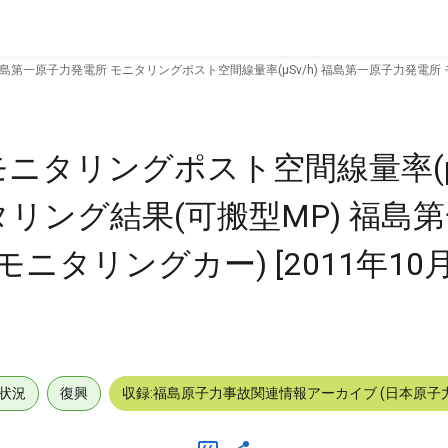
島第一原子力発電所 モニタリングポスト空間線量率(μSv/h) 福島第一原子力発電所
ニタリングポスト空間線量率(μSv
リング結果(可搬型MP) 福島
ニタリングカー) [2011年10月
状況
復興
収録:福島原子力事故関連情報アーカイブ (日本原子