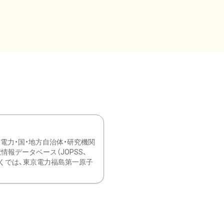
力・国・地方自治体・研究機関
報データベース（JOPSS、
ブ。 ひなぎくでは、東京電力福島第一原子