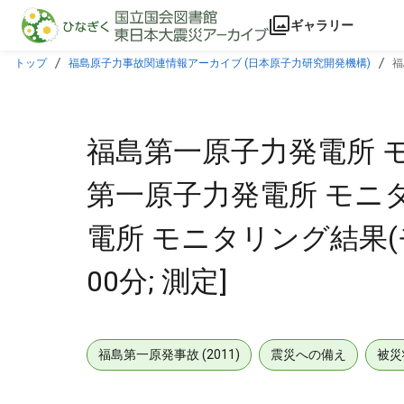
本文に飛ぶ
ギャラリー
トップ
福島原子力事故関連情報アーカイブ (日本原子力研究開発機構)
福
グカー) [2012年02月18日12時00分; 測定]
福島第一原子力発電所 モ
第一原子力発電所 モニタ
電所 モニタリング結果(モ
00分; 測定]
福島第一原発事故 (2011)
震災への備え
被災