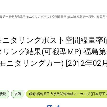
島第一原子力発電所 モニタリングポスト空間線量率(μSv/h) 福島第一原子力発電所
ニタリングポスト空間線量率(μSv
リング結果(可搬型MP) 福島
ニタリングカー) [2012年02月
状況
復興
収録:福島原子力事故関連情報アーカイブ (日本原子