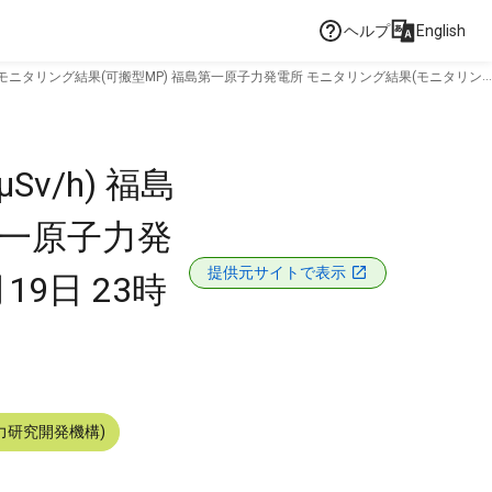
ヘルプ
English
 モニタリング結果(可搬型MP) 福島第一原子力発電所 モニタリング結果(モニタリン
/h) 福島
第一原子力発
提供元サイトで表示
19日 23時
力研究開発機構)