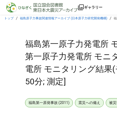
本文に飛ぶ
ギャラリー
トップ
福島原子力事故関連情報アーカイブ (日本原子力研究開発機構)
福
グカー) [2012年03月19日 23時50分; 測定]
福島第一原子力発電所 モ
第一原子力発電所 モニタ
電所 モニタリング結果(モニ
50分; 測定]
福島第一原発事故 (2011)
震災への備え
被災