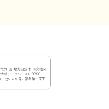
力・国・地方自治体・研究機関
報データベース（JOPSS、
ブ。 ひなぎくでは、東京電力福島第一原子