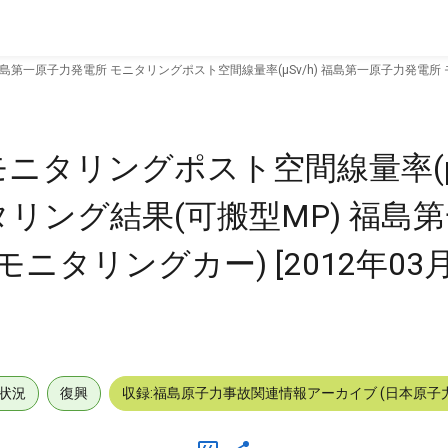
島第一原子力発電所 モニタリングポスト空間線量率(μSv/h) 福島第一原子力発電所
ニタリングポスト空間線量率(μSv
リング結果(可搬型MP) 福島
タリングカー) [2012年03月
状況
復興
収録:福島原子力事故関連情報アーカイブ (日本原子