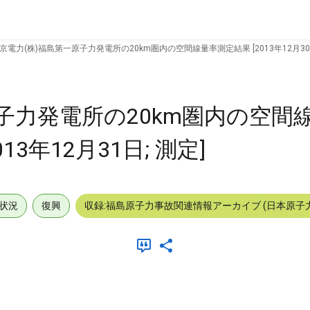
京電力(株)福島第一原子力発電所の20km圏内の空間線量率測定結果 [2013年12月30日～
子力発電所の20km圏内の空間
013年12月31日; 測定]
状況
復興
収録:福島原子力事故関連情報アーカイブ (日本原子