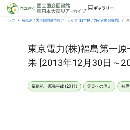
本文に飛ぶ
ギャラリー
トップ
福島原子力事故関連情報アーカイブ (日本原子力研究開発機構)
東
東京電力(株)福島第一原
果 [2013年12月30日～2
福島第一原発事故 (2011)
震災への備え
被災