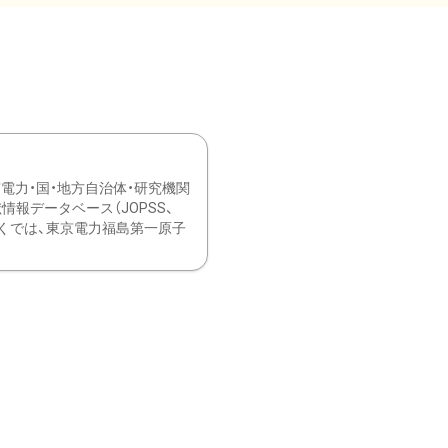
力・国・地方自治体・研究機関
報データベース（JOPSS、
ブ。 ひなぎくでは、東京電力福島第一原子