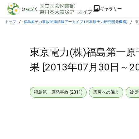
本文に飛ぶ
ギャラリー
トップ
福島原子力事故関連情報アーカイブ (日本原子力研究開発機構)
東
東京電力(株)福島第一原
果 [2013年07月30日～2
福島第一原発事故 (2011)
震災への備え
被災