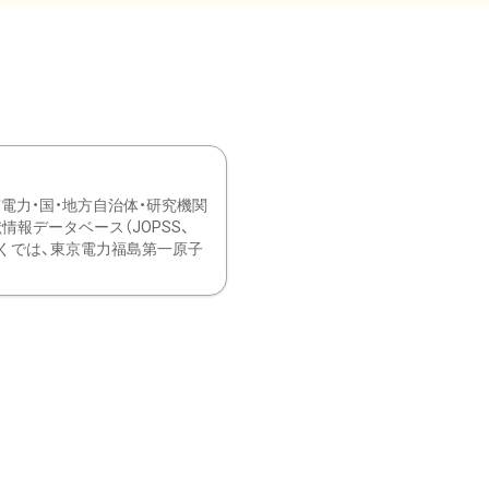
力・国・地方自治体・研究機関
報データベース（JOPSS、
ブ。 ひなぎくでは、東京電力福島第一原子