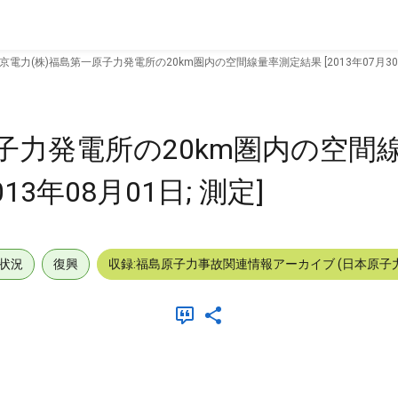
京電力(株)福島第一原子力発電所の20km圏内の空間線量率測定結果 [2013年07月30日～
子力発電所の20km圏内の空間
013年08月01日; 測定]
状況
復興
収録:福島原子力事故関連情報アーカイブ (日本原子