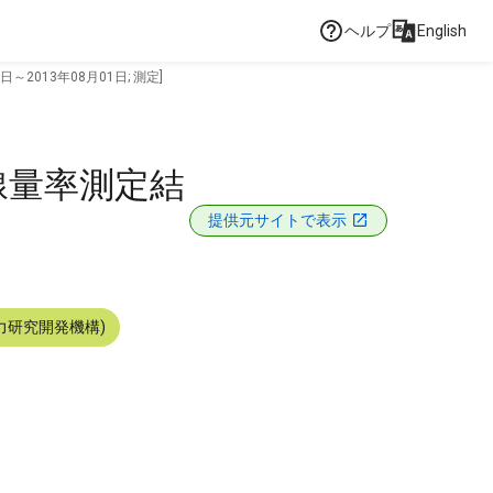
ヘルプ
English
2013年08月01日; 測定]
線量率測定結
提供元サイトで表示
力研究開発機構)