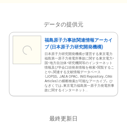
データの提供元
福島原子力事故関連情報アーカイ
ブ (日本原子力研究開発機構)
日本原子力研究開発機構が運営する東京電力
福島第一原子力発電所事故に関する東京電力・
国・地方自治体・研究機関等のインターネット
情報及び学会口頭発表情報を検索・閲覧するこ
とや、関連する文献情報データベース
（JOPSS、 JAEA OPAC、 INIS Repository、CiNii
Articles）の横断検索が可能なアーカイブ。 ひ
なぎくでは、東京電力福島第一原子力発電所事
故に関するインターネット...
最終更新日