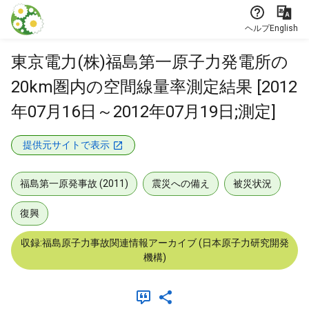
本文に飛ぶ
ヘルプ
English
東京電力(株)福島第一原子力発電所の
20km圏内の空間線量率測定結果 [2012
年07月16日～2012年07月19日;測定]
提供元サイトで表示
福島第一原発事故 (2011)
震災への備え
被災状況
復興
収録:福島原子力事故関連情報アーカイブ (日本原子力研究開発
機構)