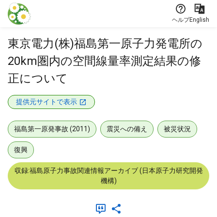
本文に飛ぶ
ヘルプ
English
東京電力(株)福島第一原子力発電所の
20km圏内の空間線量率測定結果の修
正について
提供元サイトで表示
福島第一原発事故 (2011)
震災への備え
被災状況
復興
収録:福島原子力事故関連情報アーカイブ (日本原子力研究開発
機構)