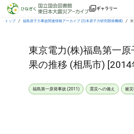
本文に飛ぶ
ギャラリー
トップ
福島原子力事故関連情報アーカイブ (日本原子力研究開発機構)
東
東京電力(株)福島第一
果の推移 (相馬市) [2014
福島第一原発事故 (2011)
震災への備え
被災