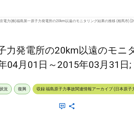
京電力(株)福島第一原子力発電所の20km以遠のモニタリング結果の推移 (相馬市) [2014
原子力発電所の20km以遠のモニ
年04月01日～2015年03月31日;
状況
復興
収録:福島原子力事故関連情報アーカイブ (日本原子