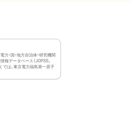
力・国・地方自治体・研究機関
報データベース（JOPSS、
ブ。 ひなぎくでは、東京電力福島第一原子