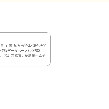
力・国・地方自治体・研究機関
報データベース（JOPSS、
ブ。 ひなぎくでは、東京電力福島第一原子