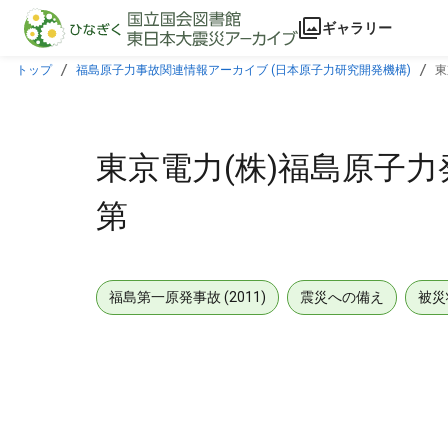
本文に飛ぶ
ギャラリー
トップ
福島原子力事故関連情報アーカイブ (日本原子力研究開発機構)
東
東京電力(株)福島原子力
第
福島第一原発事故 (2011)
震災への備え
被災