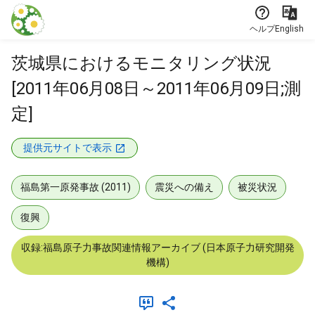
本文に飛ぶ
ヘルプ
English
茨城県におけるモニタリング状況
[2011年06月08日～2011年06月09日;測
定]
提供元サイトで表示
福島第一原発事故 (2011)
震災への備え
被災状況
復興
収録:福島原子力事故関連情報アーカイブ (日本原子力研究開発
機構)