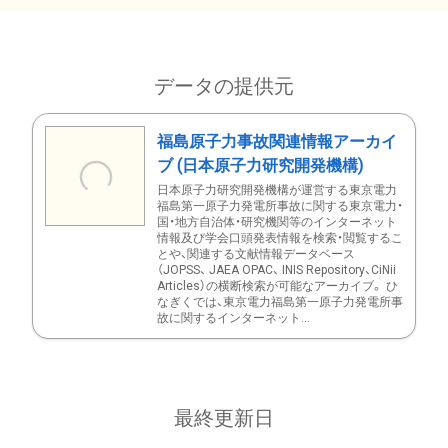
データの提供元
福島原子力事故関連情報アーカイ
ブ (日本原子力研究開発機構)
日本原子力研究開発機構が運営する東京電力
福島第一原子力発電所事故に関する東京電力・
国・地方自治体・研究機関等のインターネット
情報及び学会口頭発表情報を検索・閲覧するこ
とや、関連する文献情報データベース
（JOPSS、 JAEA OPAC、 INIS Repository、CiNii
Articles）の横断検索が可能なアーカイブ。 ひ
なぎくでは、東京電力福島第一原子力発電所事
故に関するインターネット...
最終更新日