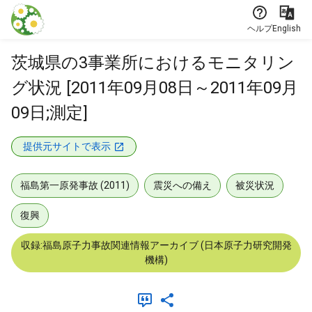
本文に飛ぶ
ヘルプ
English
茨城県の3事業所におけるモニタリン
グ状況 [2011年09月08日～2011年09月
09日;測定]
提供元サイトで表示
福島第一原発事故 (2011)
震災への備え
被災状況
復興
収録:福島原子力事故関連情報アーカイブ (日本原子力研究開発
機構)