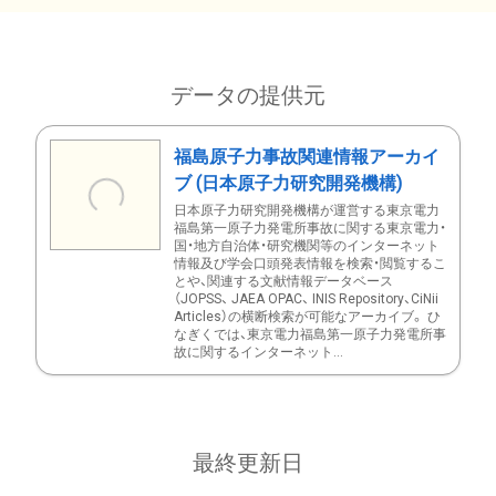
データの提供元
福島原子力事故関連情報アーカイ
ブ (日本原子力研究開発機構)
日本原子力研究開発機構が運営する東京電力
福島第一原子力発電所事故に関する東京電力・
国・地方自治体・研究機関等のインターネット
情報及び学会口頭発表情報を検索・閲覧するこ
とや、関連する文献情報データベース
（JOPSS、 JAEA OPAC、 INIS Repository、CiNii
Articles）の横断検索が可能なアーカイブ。 ひ
なぎくでは、東京電力福島第一原子力発電所事
故に関するインターネット...
最終更新日